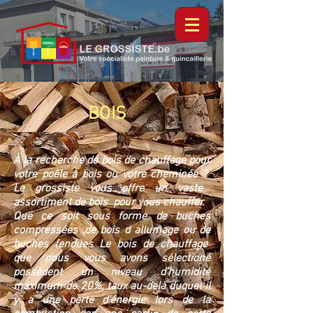
BOIS
À la recherche de bois de chauffage pour
votre poêle à bois ou
votre cheminée ?
Le grossiste vous offre un vaste
assortiment de bois pour vous chauffer.
Que ce soit sous forme de buches
compressées ,de bois d allumage ou de
buches fendues Le bois de chauffage
que nous vous avons sélectioné
possèdent un niveau d’humidité
maximum de 20%, taux au-delà duquel il
y a une perte d’énergie lors de la