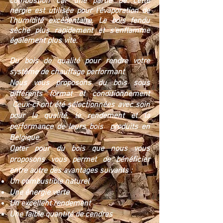
combustion car une partie de cette
nergie est utilisée pour l’évaporation de
l’humidité excédentaire. Le bois fendu
sèche plus rapidement et s’enflamme
également plus vite.
Du bois de qualité pour rendre votre
système de chauffage performant
Nous vous proposons du bois sous
différents format et conditionnement
Ceux-ci ont été sélectionnées avec soin
pour la qualité, le rendement et la
performance de leurs bois produits en
Belgique.
Opter pour du bois que nous vous
proposons vous permet de bénéficier
entre autre des avantages suivants :
Un combustible naturel
Une énergie verte
Un excellent rendement
Une faible quantité de cendres